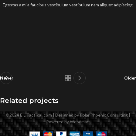
Egestas a mi a faucibus vestibulum vestibulum nam aliquet adipiscing.
Newer
Older
Related projects
©
2024
E L Tactical.com
| Designed by Polar Phoenix Consulting |
Powered by Woodmart
A lacus bibendum pulvinar
Furniture