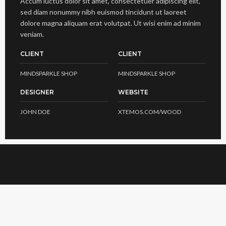
Accum luctus dolor sit amet, consectetuer adipiscing elit,
sed diam nonummy nibh euismod tincidunt ut laoreet
dolore magna aliquam erat volutpat. Ut wisi enim ad minim
veniam.
CLIENT
CLIENT
MINDSPARKLE SHOP
MINDSPARKLE SHOP
DESIGNER
WEBSITE
JOHN DOE
XTEMOS.COM/WOOD