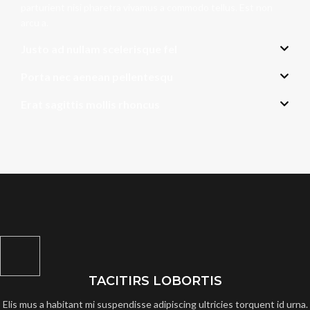
parturient nisi pharetra vivamus a commodo tellus. Est non
arcu a.
Justo ad nullam scelerisque fel
Porta nec aenean pellentesqu
Erat sagittis mollis rhoncus
TACITIRS LOBORTIS
Elis mus a habitant mi suspendisse adipiscing ultricies torquent id urna.