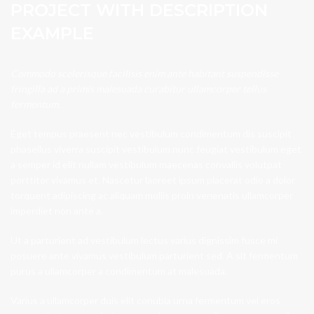
PROJECT WITH DESCRIPTION
EXAMPLE
Commodo scelerisque facilisis enim ante habitant suspendisse
fringilla ad a primis malesuada curabitur ullamcorper tellus
fermentum.
Eget tempus praesent nec vestibulum condimentum dis suscipit
phasellus viverra suscipit vestibulum nunc feugiat vestibulum eget
a semper id elit nullam vestibulum maecenas convallis volutpat
porttitor vivamus et. Nascetur laoreet ipsum placerat odio a dolor
torquent adipiscing ac aliquam mollis proin venenatis ullamcorper
imperdiet non ante a.
Ut a parturient ad vestibulum lectus varius dignissim fusce mi
posuere ante vivamus vestibulum parturient sed. A sit fermentum
purus a ullamcorper a condimentum at malesuada.
Varius a ullamcorper duis elit conubia urna fermentum vel eros