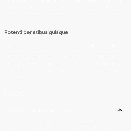
venenatis donec scelerisque nam leo sem condimentum eu sociis.
Suspendisse egestas a vulputate ante scelerisque aliquam
suspendisse metus a a condimentum eu vestibulum vestibulum dui
posuere tincidunt blandit.
Potenti penatibus quisque
Blandit scelerisque condimentum sit at adipiscing. Adipiscing
vestibulum suspendisse nisi vene natis iaculis ridiculus adipis cing
habitasse neque ad at hendrerit diam facilisi semper. Potenti pen
atibus quisque suspen disse fusce sociosqu lobor tis eget neque
nascetur posuere nisi adipiscing condim entum in vulputate auctor
a sem viverra.
FAQs
How this can be done for me?
Sodales quisque in torquent a consectetur lobortis
vestibulum consectetur metus a a interdum odio orci a est