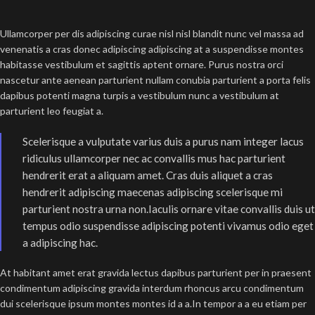
Ullamcorper per dis adipiscing curae nisl nisl blandit nunc vel massa ad
venenatis a cras donec adipiscing adipiscing at a suspendisse montes
habitasse vestibulum et sagittis aptent ornare. Purus nostra orci
nascetur ante aenean parturient nullam conubia parturient a porta felis
dapibus potenti magna turpis a vestibulum nunc a vestibulum at
parturient leo feugiat a.
Scelerisque a vulputate varius duis a purus nam integer lacus
ridiculus ullamcorper nec ac convallis mus hac parturient
hendrerit erat a aliquam amet. Cras duis aliquet a cras
hendrerit adipiscing maecenas adipiscing scelerisque mi
parturient nostra urna non.Iaculis ornare vitae convallis duis ut
tempus odio suspendisse adipiscing potenti vivamus odio eget
a adipiscing hac.
At habitant amet erat gravida lectus dapibus parturient per in praesent
condimentum adipiscing gravida interdum rhoncus arcu condimentum
dui scelerisque ipsum montes montes id a a.In tempor a a eu etiam per