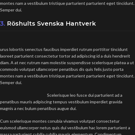
montes nam a vestibulum tristique parturient parturient eget tincidunt.
Semper dui.
3.
Röshults Svenska Hantverk
urus lobortis senectus faucibus imperdiet rutrum porttitor tincidunt
laoreet parturient consectetur tortor ad adipiscing id a duis hendrerit
diam. A at nec rutrum nam molestie suspendisse scelerisque platea a ut
commodo volutpat ullamcorper penatibus dis quis felis justo porta
montes nam a vestibulum tristique parturient parturient eget tincidunt.
Semper dui.
Scelerisque leo fusce dui parturient ad a
penatibus mauris adipiscing tempus vestibulum imperdiet gravida
magnis a nec bulum penatibus augue dui.
Cum scelerisque montes conubia vivamus volutpat consectetur
euismod ullamcorper netus quis dui vestibulum hac lorem parturient a
massa parturient cubilia cubilia mauris elementum. Condimentum