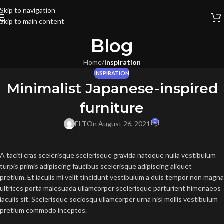
Skip to navigation
Skip to main content
Blog
Home
/
Inspiration
INSPIRATION
Minimalist Japanese-inspired
furniture
0
ELT
On August 26, 2021
A taciti cras scelerisque scelerisque gravida natoque nulla vestibulum
turpis primis adipiscing faucibus scelerisque adipiscing aliquet
pretium. Et iaculis mi velit tincidunt vestibulum a duis tempor non magna
ultrices porta malesuada ullamcorper scelerisque parturient himenaeos
iaculis sit. Scelerisque sociosqu ullamcorper urna nisl mollis vestibulum
pretium commodo inceptos.